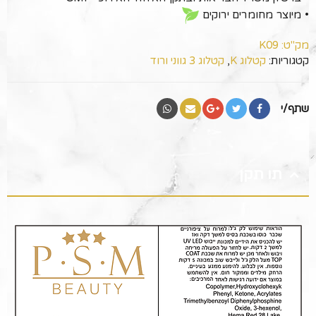
• מיוצר מחומרים ירוקים
מק"ט:
K09
קטגוריות:
קטלוג K
,
קטלוג 3 גווני ורוד
שתף/י
תו תקן