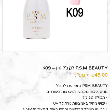
P.S.M BEAUTY לק ג’ל גוון – K09
45.00
₪
+ מע"מ
PSM BEAUTY ביוטי פרו לק ג’ל
מותג איכות מקצועי למעצבות ציפורניים
• תכולה :12 מל’
• יבוש מהיר באמצעות נורת לד UV
• ברשיון משרד הבריאות ובתקן האיחוד האירופי GMP