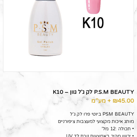
P.S.M BEAUTY לק ג’ל גוון – K10
45.00
₪
+ מע"מ
PSM BEAUTY ביוטי פרו לק ג’ל
מותג איכות מקצועי למעצבות ציפורניים
• תכולה :12 מל’
• יבוש מהיר באמצעות נורת לד UV