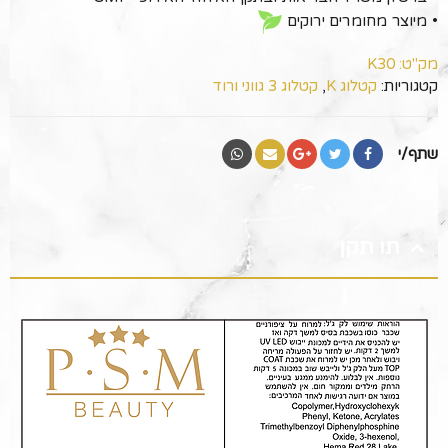
• מיוצר מחומרים ירוקים
מק"ט:
K30
קטגוריות:
קטלוג K
,
קטלוג 3 גווני ורוד
שתף/י
תו תקן