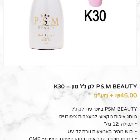
P.S.M BEAUTY לק ג’ל גוון – K30
45.00
₪
+ מע"מ
PSM BEAUTY ביוטי פרו לק ג’ל
מותג איכות מקצועי למעצבות ציפורניים
• תכולה :12 מל’
• יבוש מהיר באמצעות נורת לד UV
• ברשיון משרד הבריאות ובתקן האיחוד האירופי GMP