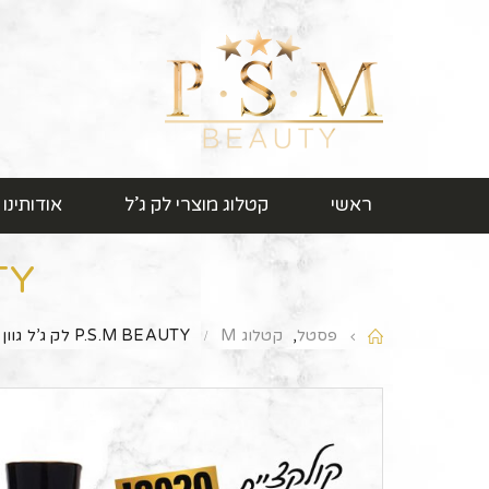
ראשי
קטלוג מוצרי לק ג’ל
אודותינו
EAUTY
פסטל
,
קטלוג M
P.S.M BEAUTY לק ג’ל גוון – M161