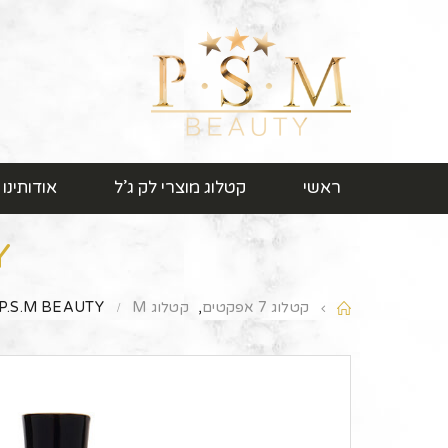
ראשי
קטלוג מוצרי לק ג’ל
אודותינו
TY
קטלוג 7 אפקטים
,
קטלוג M
P.S.M BEAUTY לק ג’ל גוון – M6