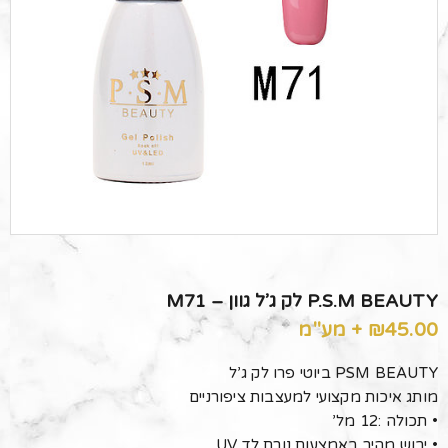
P.S.M BEAUTY לק ג’ל גוון – M71
45.00
₪
+ מע"מ
PSM BEAUTY ביוטי פרו לק ג’ל
מותג איכות מקצועי למעצבות ציפורניים
• תכולה :12 מל’
• יבוש מהיר באמצעות נורת לד UV